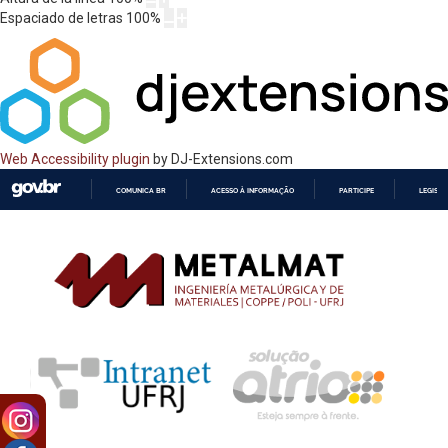
Espaciado de letras
100
%
Web Accessibility plugin
by DJ-Extensions.com
COMUNICA BR
ACESSO À INFORMAÇÃO
PARTICIPE
LEGISL
IR
PARA
O
CONTEÚDO