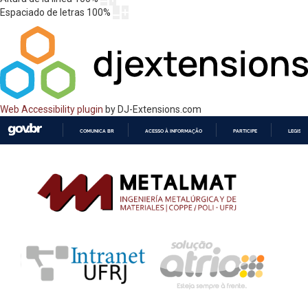
Espaciado de letras
100
%
Web Accessibility plugin
by DJ-Extensions.com
COMUNICA BR
ACESSO À INFORMAÇÃO
PARTICIPE
LEGISL
IR
PARA
O
CONTEÚDO