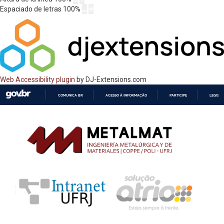
Espaciado de letras
100
%
Web Accessibility plugin
by DJ-Extensions.com
COMUNICA BR
ACESSO À INFORMAÇÃO
PARTICIPE
LEGISL
IR
PARA
O
CONTEÚDO