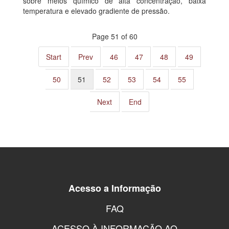
sobre meios químico de alta concentração, baixa
temperatura e elevado gradiente de pressão.
Page 51 of 60
Start
Prev
46
47
48
49
50
51
52
53
54
55
Next
End
Acesso a Informação
FAQ
ACESSO À INFORMAÇÃO AO