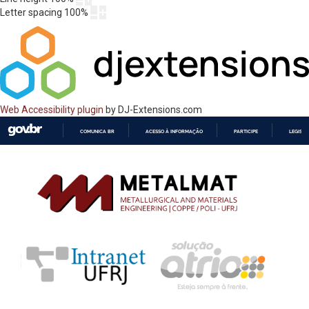
Letter spacing
100
%
Web Accessibility plugin
by DJ-Extensions.com
COMUNICA BR
ACESSO À INFORMAÇÃO
PARTICIPE
LEGISL
IR
PARA
O
CONTEÚDO