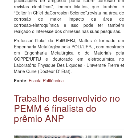
publicações de artigosde ponta sobre corrosão em
revistas científicas”, lembra Mattos, que também é
“Editor in Chief daCorrosion Science”,revista na área de
corrosão de maior impacto da área de
corrosão/eletroquímica e isso pode ter também
realçado o interesse dos chineses nas suas pesquisas.
Professor titular da Poli/UFRJ, Mattos é formado em
Engenharia Metalúrgica pela POLI/UFRJ, com mestrado
em Engenharia Metalúrgica e de Materiais pela
COPPE/UFRJ e doutorado em eletroquímica no
Laboratório Physique Des Liquides - Université Pierre et
Marie Curie (Docteur D’ État).
Fonte
:
Escola Politécnica
Trabalho desenvolvido no
PEMM é finalista do
prêmio ANP