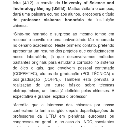
feira (4/12), a convite da
University of Science and
Technology Beijing (USTB)
. Mattos visitará o campus,
dará uma palestra ecurso aos alunos, ereceberá o título
de
professor visitante honorário
da instituição
chinesa.
“Sinto-me honrado e surpreso ao mesmo tempo em
receber o convite de uma universidade tão renomada
no cenário acadêmico. Neste primeiro contato, pretendo
apresentar um resumo dos projetos que conduzimosem
nosso laboratório, já que desenvolvemos métodos
bastantes originais para estudar a corrosão no sistema
de óleo e gás, que envolvem pessoal contratado
(COPPETEC), alunos de graduação (POLITÉCNICA) e
pós-graduação (COPPE). Também está prevista a
realização de um curso básico sobre técnicas
eletroquímicas, um tema já definido pelos chineses. A
expectativa é grande, explica o professor.
“Acredito que o interesse dos chineses por nosso
conhecimento tenha surgido depois departicipações de
professores da UFRJ em plenárias europeias ou
congressos em geral , e, no caso do LNDC, constantes