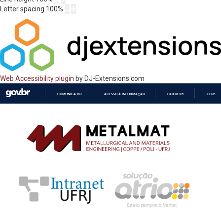
Letter spacing
100
%
Web Accessibility plugin
by DJ-Extensions.com
COMUNICA BR
ACESSO À INFORMAÇÃO
PARTICIPE
LEGISL
IR
PARA
O
CONTEÚDO