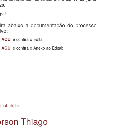
20
.
ipe!
ira abaixo a documentação do processo
ivo:
e
AQUI
e confira o Edital;
e
AQUI
e confira o Anexo ao Edital;
.
at.ufrj.br
erson Thiago