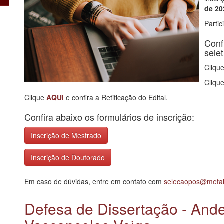
de 20
Partic
Conf
selet
Cliqu
Cliqu
Clique
AQUI
e confira a Retificação do Edital.
Confira abaixo os formulários de inscrição:
Inscrição de Mestrado
Inscrição de Doutorado
Em caso de dúvidas, entre em contato com
selecaopos@metalm
Defesa de Dissertação - And