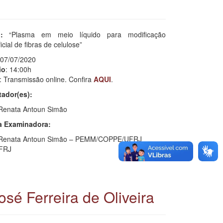
lo:
“Plasma em meio líquido para modificação
icial de fibras de celulose”
 07/07/2020
io
: 14:00h
: Transmissão online. Confira
AQUI
.
tador(es):
 Renata Antoun Simão
 Examinadora:
 Renata Antoun Simão – PEMM/COPPE/UFRJ
UFRJ
sé Ferreira de Oliveira