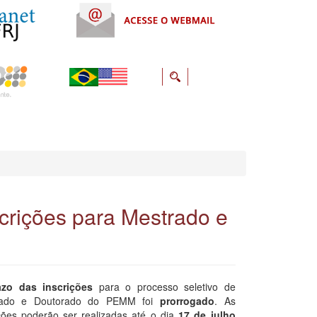
crições para Mestrado e
azo das inscrições
para o processo seletivo de
rado e Doutorado do PEMM foi
prorrogado
. As
ições poderão ser realizadas até o dia
17 de julho