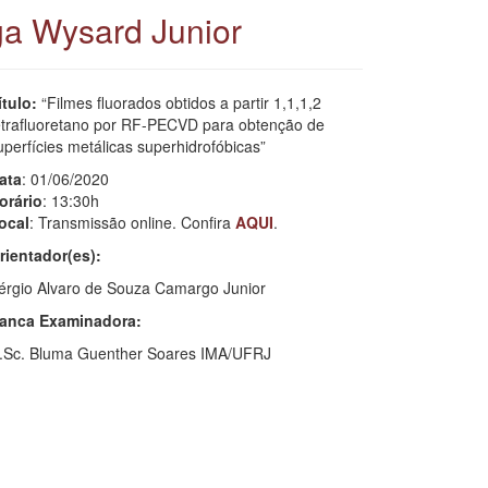
ga Wysard Junior
ítulo:
“Filmes fluorados obtidos a partir 1,1,1,2
etrafluoretano por RF-PECVD para obtenção de
uperfícies metálicas superhidrofóbicas”
ata
: 01/06/2020
orário
: 13:30h
ocal
: Transmissão online. Confira
AQUI
.
rientador(es):
érgio Alvaro de Souza Camargo Junior
anca Examinadora:
.Sc. Bluma Guenther Soares IMA/UFRJ