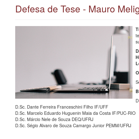
Defesa de Tese - Mauro Meli
T
t
s
D
H
L
O
S
B
D
D.Sc. Dante Ferreira Franceschini Filho IF/UFF
D.Sc. Marcelo Eduardo Huguenin Maia da Costa IF/PUC-RIO
D.Sc. Márcio Nele de Souza DEQ/UFRJ
D.Sc. Ségio Alvaro de Souza Camargo Junior PEMM/UFRJ