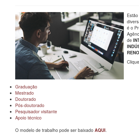
Estão 
diver
é o P
Agênc
de
IN
INDÚ
RENOV
Clique
Graduação
Mestrado
Doutorado
Pós-doutorado
Pesquisador visitante
Apoio técnico
O modelo de trabalho pode ser baixado
AQUI
.