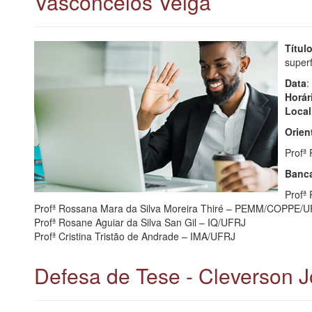
Vasconcelos Veiga
Títu
superf
Data
:
Horár
Local
Orien
Profª
Banca
Profª
Profª Rossana Mara da Silva Moreira Thiré – PEMM/COPPE/
Profª Rosane Aguiar da Silva San Gil – IQ/UFRJ
Profª Cristina Tristão de Andrade – IMA/UFRJ
Defesa de Tese - Cleverson Jo