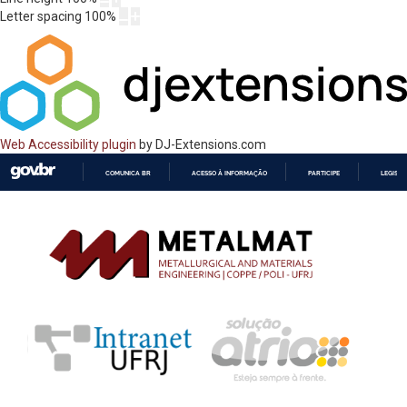
Letter spacing
100
%
Web Accessibility plugin
by DJ-Extensions.com
COMUNICA BR
ACESSO À INFORMAÇÃO
PARTICIPE
LEGISL
IR
PARA
O
CONTEÚDO