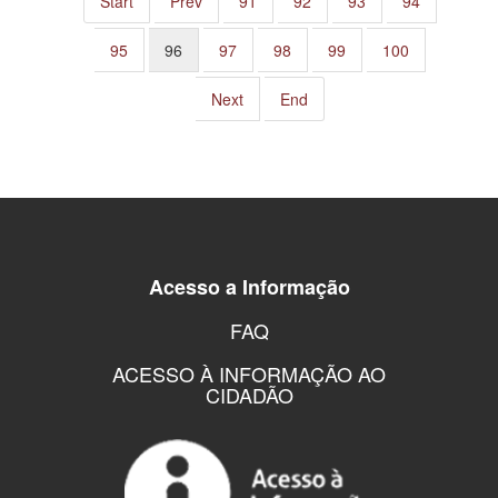
Start
Prev
91
92
93
94
95
96
97
98
99
100
Next
End
Acesso a Informação
FAQ
ACESSO À INFORMAÇÃO AO
CIDADÃO