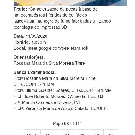
Título:
“Caracterização de peças à base de
nanocompósitos híbridos de poli(ácido
lático)/alumina/negro de fumo fabricadas utilizando
tecnologia de impressão 3D”
Data:
11/09/2020
Horário:
13:30 h
Local:
meet.google.com/xee-efam-exk
Orientador(es):
Rossana Mara da Silva Moreira Thiré
Banca Examinadora:
Profª Rossana Mara da Silva Moreira Thiré,
UFRJ/COPPE/PEMM
Profª. Bluma Guenter Soares, UFRJ/COPPE/PEMM
Prof. José Roberto Moraes D’Almeida, PUC-RJ
Drª. Márcia Gomes de Oliveira, INT
Profª. Verônica Maria de Araújo Calado, EQ/UFRJ
Page 96 of 111