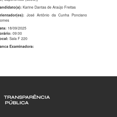
andidato(a):
Karine Dantas de Araújo Freitas
rientador(es):
José Antônio da Cunha Ponciano
omes
ata:
18/09/2025
orário:
09:00
ocal:
Sala F 220
anca Examinadora: