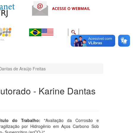
Dantas de Araújo Freitas
utorado - Karine Dantas
ítulo do Trabalho:
"Avaliação da Corrosão e
ragilização por Hidrogênio em Aços Carbono Sob
o₂ Supercrítico (scCO₂)"