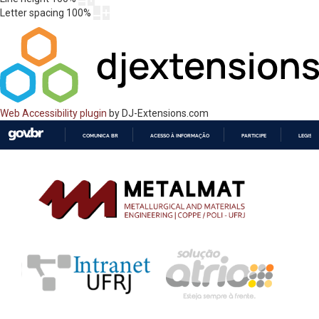
Letter spacing
100
%
Web Accessibility plugin
by DJ-Extensions.com
COMUNICA BR
ACESSO À INFORMAÇÃO
PARTICIPE
LEGISL
IR
PARA
O
CONTEÚDO