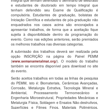
integral que tenham defendido o Seminário de Mestrado
e estudantes de doutorado em tempo integral que
tenham defendido seu Exame de Qualificação é
compulsória. Estudantes de graduação, bolsistas de
Iniciação Científica e estudantes de pós-graduação não
enquadrados nos casos acima são encorajados a
apresentar trabalhos, de forma que a aceitação fique
sujeita à disponibilidade dentro da programação do
evento. Como nas edições anteriores, serão premiados
os melhores trabalhos nas diversas categorias.
A submissão dos trabalhos deverá ser realizada pela
opção INSCRIÇÃO na página do Painel PEMM
(
www.semanametalmat.org/
). O modelo do trabalho
também se encontra disponível para download no site
do evento.
Serão aceitos trabalhos em todas as linhas de pesquisa
do PEMM, isto é: Biomateriais, Cerâmicas Avançadas,
Corrosão, Metalurgia Extrativa, Tecnologia Mineral e
Ambiental, Processamento Termomecânico e
Engenharia Microestrutural, Propriedades Mecânicas e
Metalurgia Física, Soldagem e Ensaios Não-destrutivos,
Superfícies e Filmes Finos, Materiais Poliméricos,