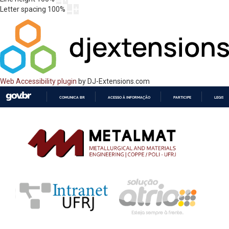
Letter spacing
100
%
Web Accessibility plugin
by DJ-Extensions.com
COMUNICA BR
ACESSO À INFORMAÇÃO
PARTICIPE
LEGISL
IR
PARA
O
CONTEÚDO