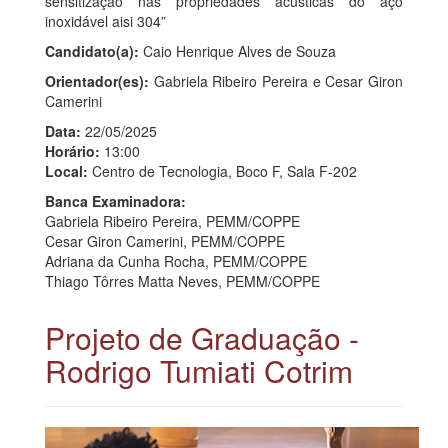
sensitização nas propriedades acústicas do aço
inoxidável aisi 304”
Candidato(a):
Caio Henrique Alves de Souza
Orientador(es):
Gabriela Ribeiro Pereira e Cesar Giron
Camerini
Data:
22/05/2025
Horário:
13:00
Local:
Centro de Tecnologia, Boco F, Sala F-202
Banca Examinadora:
Gabriela Ribeiro Pereira, PEMM/COPPE
Cesar Giron Camerini, PEMM/COPPE
Adriana da Cunha Rocha, PEMM/COPPE
Thiago Tôrres Matta Neves, PEMM/COPPE
Projeto de Graduação -
Rodrigo Tumiati Cotrim