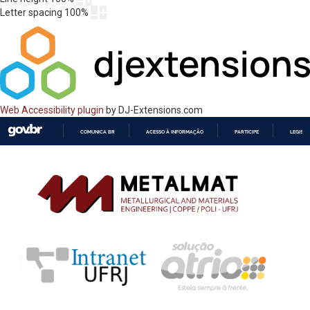
Letter spacing
100
%
Web Accessibility plugin
by DJ-Extensions.com
COMUNICA BR
ACESSO À INFORMAÇÃO
PARTICIPE
LEGISL
IR
PARA
O
CONTEÚDO