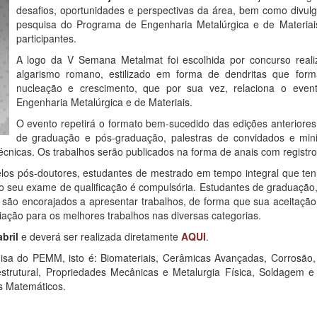
desafios, oportunidades e perspectivas da área, bem como divulg
pesquisa do Programa de Engenharia Metalúrgica e de Materia
participantes.
A logo da V Semana Metalmat foi escolhida por concurso real
algarismo romano, estilizado em forma de dendritas que fo
nucleação e crescimento, que por sua vez, relaciona o eve
Engenharia Metalúrgica e de Materiais.
O evento repetirá o formato bem-sucedido das edições anteriores
de graduação e pós-graduação, palestras de convidados e min
técnicas. Os trabalhos serão publicados na forma de anais com regist
los pós-doutores, estudantes de mestrado em tempo integral que te
seu exame de qualificação é compulsória. Estudantes de graduação, bol
o encorajados a apresentar trabalhos, de forma que sua aceitação f
ação para os melhores trabalhos nas diversas categorias.
bril
e deverá ser realizada diretamente
AQUI
.
isa do PEMM, isto é: Biomateriais, Cerâmicas Avançadas, Corrosão, M
utural, Propriedades Mecânicas e Metalurgia Física, Soldagem e E
s Matemáticos.