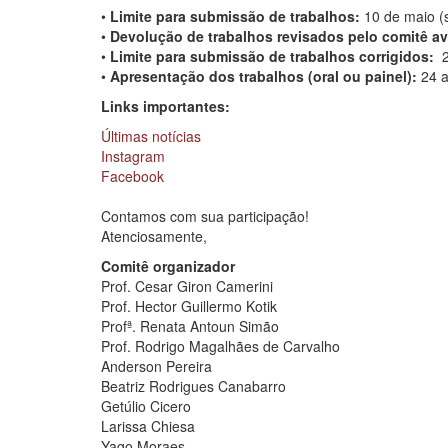
•
Limite para submissão de trabalhos:
10 de maio (s
•
Devolução de trabalhos revisados pelo comitê av
•
Limite para submissão de trabalhos corrigidos:
27
•
Apresentação dos trabalhos (oral ou painel):
24 a
Links importantes:
Últimas notícias
Instagram
Facebook
Contamos com sua participação!
Atenciosamente,
Comitê organizador
Prof. Cesar Giron Camerini
Prof. Hector Guillermo Kotik
Profª. Renata Antoun Simão
Prof. Rodrigo Magalhães de Carvalho
Anderson Pereira
Beatriz Rodrigues Canabarro
Getúlio Cicero
Larissa Chiesa
Yago Moraes