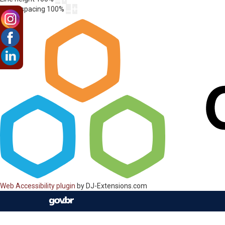
Letter spacing
100
%
Web Accessibility plugin
by DJ-Extensions.com