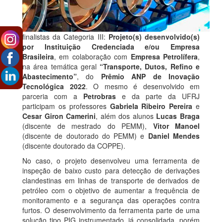
finalistas da Categoria III:
Projeto(s) desenvolvido(s)
por Instituição Credenciada e/ou Empresa
Brasileira
, em colaboração com
Empresa Petrolífera
,
na área temática geral
“Transporte, Dutos, Refino e
Abastecimento”
, do
Prêmio ANP de Inovação
Tecnológica 2022
. O mesmo é desenvolvido em
parceria com a
Petrobras
e da parte da UFRJ
participam os professores
Gabriela Ribeiro Pereira
e
Cesar Giron Camerini
, além dos alunos
Lucas Braga
(discente de mestrado do PEMM),
Vitor Manoel
(discente de doutorado do PEMM) e
Daniel Mendes
(discente doutorado da COPPE).
No caso, o projeto desenvolveu uma ferramenta de
inspeção de baixo custo para detecção de derivações
clandestinas em linhas de transporte de derivados de
petróleo com o objetivo de aumentar a frequência de
monitoramento e a segurança das operações contra
furtos. O desenvolvimento da ferramenta parte de uma
solução tipo PIG instrumentado, já consolidada, porém