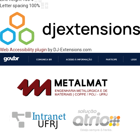
Letter spacing
100
%
Web Accessibility plugin
by DJ-Extensions.com
COMUNICA BR
ACESSO À INFORMAÇÃO
PARTICIPE
LEGISL
IR
PARA
O
CONTEÚDO