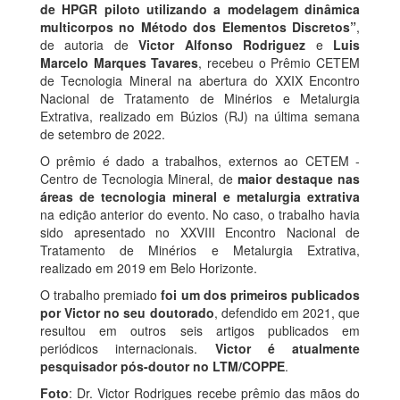
de HPGR piloto utilizando a modelagem dinâmica
multicorpos no Método dos Elementos Discretos”
,
de autoria de
Victor Alfonso Rodriguez
e
Luis
Marcelo Marques Tavares
, recebeu o Prêmio CETEM
de Tecnologia Mineral na abertura do XXIX Encontro
Nacional de Tratamento de Minérios e Metalurgia
Extrativa, realizado em Búzios (RJ) na última semana
de setembro de 2022.
O prêmio é dado a trabalhos, externos ao CETEM -
Centro de Tecnologia Mineral, de
maior destaque nas
áreas de tecnologia mineral e metalurgia extrativa
na edição anterior do evento. No caso, o trabalho havia
sido apresentado no XXVIII Encontro Nacional de
Tratamento de Minérios e Metalurgia Extrativa,
realizado em 2019 em Belo Horizonte.
O trabalho premiado
foi um dos primeiros publicados
por Victor no seu doutorado
, defendido em 2021, que
resultou em outros seis artigos publicados em
periódicos internacionais.
Victor é atualmente
pesquisador pós-doutor no LTM/COPPE
.
Foto
: Dr. Victor Rodrigues recebe prêmio das mãos do