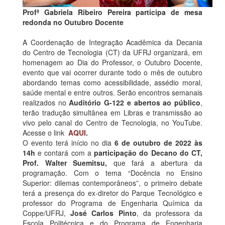
Profª Gabriela Ribeiro Pereira participa de mesa
redonda no Outubro Docente
A Coordenação de Integração Acadêmica da Decania
do Centro de Tecnologia (CT) da UFRJ organizará, em
homenagem ao Dia do Professor, o Outubro Docente,
evento que vai ocorrer durante todo o mês de outubro
abordando temas como acessibilidade, assédio moral,
saúde mental e entre outros. Serão encontros semanais
realizados no
Auditório G-122 e abertos ao público
,
terão tradução simultânea em Libras e transmissão ao
vivo pelo canal do Centro de Tecnologia, no YouTube.
Acesse o link
AQUI
.
O evento terá início no dia
6 de outubro de 2022 às
14h
e contará com a
participação do Decano do CT,
Prof. Walter Suemitsu,
que fará a abertura da
programação. Com o tema “Docência no Ensino
Superior: dilemas contemporâneos”, o primeiro debate
terá a presença do ex-diretor do Parque Tecnológico e
professor do Programa de Engenharia Química da
Coppe/UFRJ,
José Carlos Pinto
, da professora da
Escola Politécnica e do Programa de Engenharia