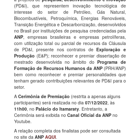
(PD&I), que representem inovação tecnológica de
interesse do setor de Petróleo, Gás Natural,
Biocombustíveis, Petroquímica, Energias Renováveis,
Transição Energética e Descarbonização, desenvolvidos
no Brasil por instituições de pesquisa credenciadas pela
ANP
, empresas brasileiras e empresas petrolíferas,
com utilização total ou parcial de recursos da Cláusula
de PD&I, presente nos contratos de
Exploração e
Produção
(E&P); reconhecer e premiar dissertação de
mestrado desenvolvida no âmbito do
Programa de
Formação de Recursos Humanos da ANP
(PRH/ANP)
bem como reconhecer e premiar personalidades que
tenham gerado contribuições relevantes de PD&I para o
setor.
A
Cerimônia de Premiação
(restrita a apenas alguns
participantes) será realizada no dia
07/12/2022
, às
11h00
, no
Palácio do Itamaraty
. Entretanto, a
Cerimônia será exibida no
Canal Oficial da ANP
no
Youtube.
A relação completa dos finalistas pode ser consultada
no site da
ANP
AQUI
.