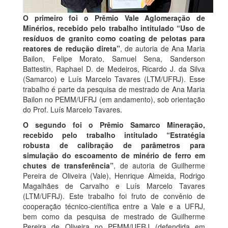
O primeiro foi o Prêmio Vale Aglomeração de
Minérios, recebido pelo trabalho intitulado “Uso de
resíduos de granito como coating de pelotas para
reatores de redução direta”
, de autoria de Ana Maria
Bailon, Felipe Morato, Samuel Sena, Sanderson
Battestin, Raphael D. de Medeiros, Ricardo J. da Silva
(Samarco) e Luís Marcelo Tavares (LTM/UFRJ). Esse
trabalho é parte da pesquisa de mestrado de Ana Maria
Bailon no PEMM/UFRJ (em andamento), sob orientação
do Prof. Luís Marcelo Tavares.
O segundo foi o Prêmio Samarco Mineração,
recebido pelo trabalho intitulado “Estratégia
robusta de calibração de parâmetros para
simulação do escoamento de minério de ferro em
chutes de transferência”
, de autoria de Guilherme
Pereira de Oliveira (Vale), Henrique Almeida, Rodrigo
Magalhães de Carvalho e Luís Marcelo Tavares
(LTM/UFRJ). Este trabalho foi fruto de convênio de
cooperação técnico-científica entre a Vale e a UFRJ,
bem como da pesquisa de mestrado de Guilherme
Pereira de Oliveira no PEMM/UFRJ (defendida em