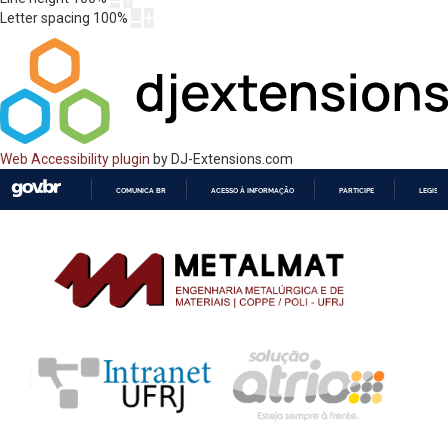
Letter spacing
100
%
Web Accessibility plugin
by DJ-Extensions.com
COMUNICA BR
ACESSO À INFORMAÇÃO
PARTICIPE
LEGISL
IR
PARA
O
CONTEÚDO