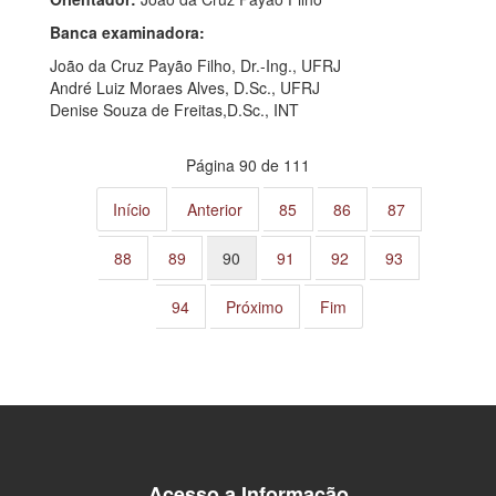
Banca examinadora:
João da Cruz Payão Filho, Dr.-Ing., UFRJ
André Luiz Moraes Alves, D.Sc., UFRJ
Denise Souza de Freitas,D.Sc., INT
Página 90 de 111
Início
Anterior
85
86
87
88
89
90
91
92
93
94
Próximo
Fim
Acesso a Informação