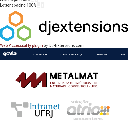
Letter spacing
100
%
Web Accessibility plugin
by DJ-Extensions.com
COMUNICA BR
ACESSO À INFORMAÇÃO
PARTICIPE
LEGISL
IR
PARA
O
CONTEÚDO