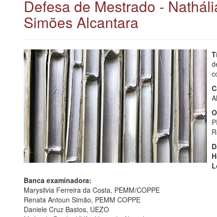
Defesa de Mestrado - Natháli
Simões Alcantara
T
d
c
C
A
O
P
R
D
H
L
Banca examinadora:
Marysilvia Ferreira da Costa, PEMM/COPPE
Renata Antoun Simão, PEMM COPPE
Daniele Cruz Bastos, UEZO