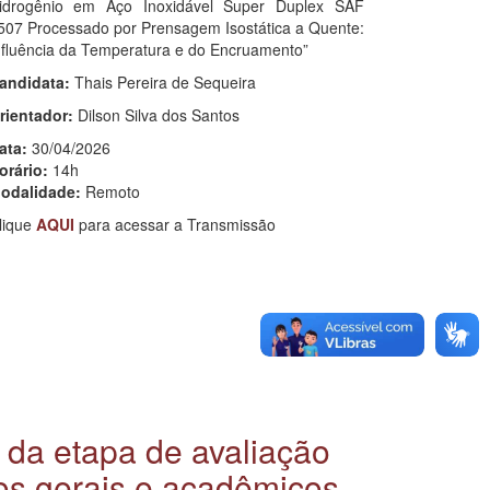
idrogênio em Aço Inoxidável Super Duplex SAF
507 Processado por Prensagem Isostática a Quente:
nfluência da Temperatura e do Encruamento”
andidata:
Thais Pereira de Sequeira
rientador:
Dilson Silva dos Santos
ata:
30/04/2026
orário:
14h
odalidade:
Remoto
lique
AQUI
para acessar a Transmissão
r da etapa de avaliação
s gerais e acadêmicos