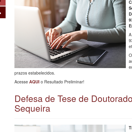
C
S
D
9
E
A
9
e
O
a
e
prazos estabelecidos.
Acesse
AQUI
o Resultado Preliminar!
Defesa de Tese de Doutorado 
Sequeira
T