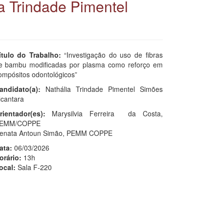
a Trindade Pimentel
ítulo do Trabalho:
“Investigação do uso de fibras
e bambu modificadas por plasma como reforço em
ompósitos odontológicos”
andidato(a):
Nathália Trindade Pimentel Simões
lcantara
rientador(es):
Marysilvia Ferreira da Costa,
EMM/COPPE
enata Antoun Simão, PEMM COPPE
ata:
06/03/2026
orário:
13h
ocal:
Sala F-220