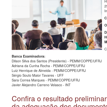
H
2
I
C
O
D
H
M
C
Banca Examinadora:
Dilson Silva dos Santos (Presidente) - PEMM/COPPE/UFRJ
Adriana da Cunha Rocha - PEMM/COPPE/UFRJ
Luiz Henrique de Almeida - PEMM/COPPE/UFRJ
Sérgio Souto Maior Tavares - UFF
Sara Correa Marques - PEMM/COPPE/UFRJ
Javier Alejandro Carreno Velasco - INT
Confira o resultado prelimina
da adequação dos documento