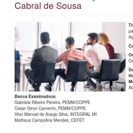
Cabral de Sousa
Tí
pa
Aç
Ca
Or
Ce
Da
Ho
Mo
Ac
Banca Examinadora:
Gabriela Ribeiro Pereira, PEMM/COPPE
Cesar Giron Camerini, PEMM/COPPE
Vitor Manoel de Araujo Silva, INTEGRAL MI
Matheus Campolina Mendes, CEFET