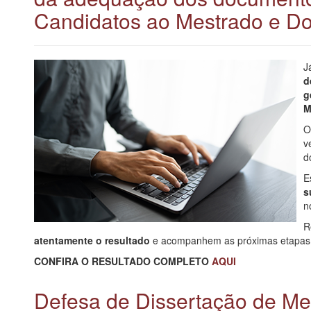
Candidatos ao Mestrado e D
J
d
g
M
O
v
d
E
s
n
R
atentamente o resultado
e acompanhem as próximas etapas e 
CONFIRA O RESULTADO COMPLETO
AQUI
Defesa de Dissertação de Mes