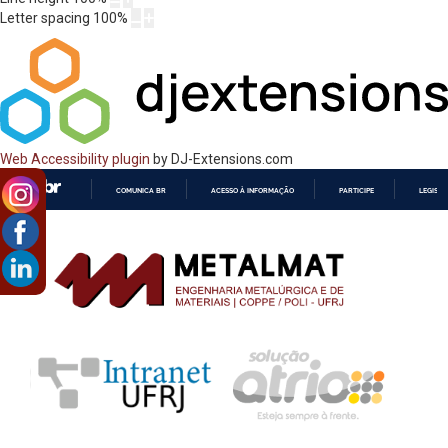
Letter spacing
100
%
Web Accessibility plugin
by DJ-Extensions.com
COMUNICA BR
ACESSO À INFORMAÇÃO
PARTICIPE
LEGISL
IR
PARA
O
CONTEÚDO