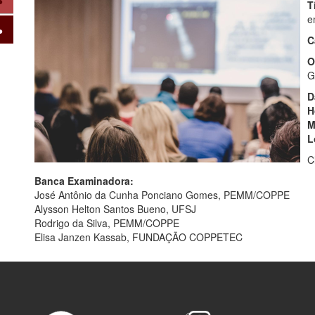
T
e
C
O
G
D
H
M
L
C
Banca Examinadora:
José Antônio da Cunha Ponciano Gomes, PEMM/COPPE
Alysson Helton Santos Bueno, UFSJ
Rodrigo da Silva, PEMM/COPPE
Elisa Janzen Kassab, FUNDAÇÃO COPPETEC