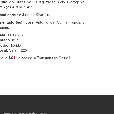
ítulo do Trabalho:
“Fragilização Pelo Hidrogênio
m Aços API 5L e API 5CT”
andidato(a):
Julio da Silva Lira
rientador(es):
José Antônio da Cunha Ponciano
omes
ata:
11/12/2025
orário:
09h
odo:
Hibrido
ocal:
Sala F-220
lique
AQUI
e acesse a Transmissão Online!