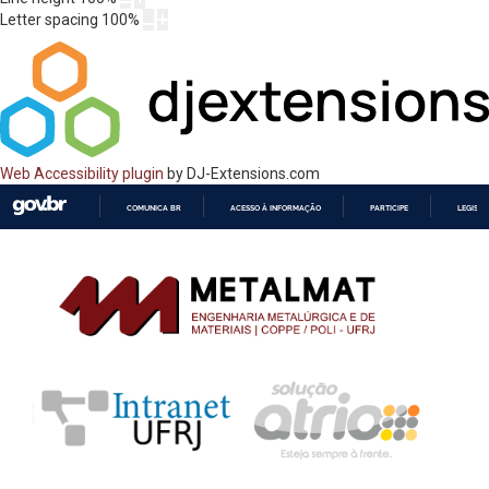
Letter spacing
100
%
Web Accessibility plugin
by DJ-Extensions.com
COMUNICA BR
ACESSO À INFORMAÇÃO
PARTICIPE
LEGISL
IR
PARA
O
CONTEÚDO