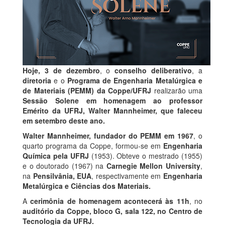
Hoje,
3 de dezembro
, o
conselho deliberativo
, a
diretoria
e o
Programa de Engenharia Metalúrgica e
de Materiais (PEMM) da Coppe/UFRJ
realizarão uma
Sessão Solene em homenagem ao professor
Emérito da UFRJ, Walter Mannheimer, que faleceu
em setembro deste ano.
Walter Mannheimer, fundador do PEMM em 1967
, o
quarto programa da Coppe, formou-se em
Engenharia
Química pela UFRJ
(1953). Obteve o mestrado (1955)
e o doutorado (1967) na
Carnegie Mellon University
,
na
Pensilvânia, EUA
, respectivamente em
Engenharia
Metalúrgica e Ciências dos Materiais.
A
cerimônia de homenagem acontecerá às 11h
, no
auditório da Coppe, bloco G, sala 122, no Centro de
Tecnologia da UFRJ.