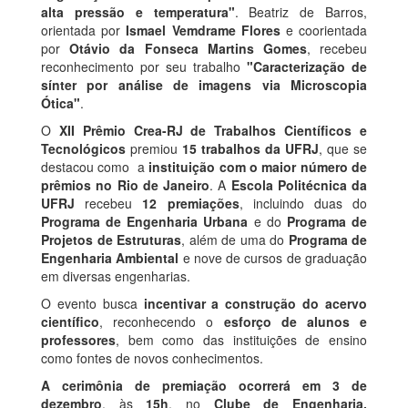
alta pressão e temperatura"
. Beatriz de Barros,
orientada por
Ismael Vemdrame Flores
e coorientada
por
Otávio da Fonseca Martins Gomes
, recebeu
reconhecimento por seu trabalho
"Caracterização de
sínter por análise de imagens via Microscopia
Ótica"
.
O
XII Prêmio Crea-RJ de Trabalhos Científicos e
Tecnológicos
premiou
15 trabalhos da UFRJ
, que se
destacou como a
instituição com o maior número de
prêmios no Rio de Janeiro
. A
Escola Politécnica da
UFRJ
recebeu
12 premiações
, incluindo duas do
Programa de Engenharia Urbana
e do
Programa de
Projetos de Estruturas
, além de uma do
Programa de
Engenharia Ambiental
e nove de cursos de graduação
em diversas engenharias.
O evento busca
incentivar a construção do acervo
científico
, reconhecendo o
esforço de alunos e
professores
, bem como das instituições de ensino
como fontes de novos conhecimentos.
A cerimônia de premiação ocorrerá em 3 de
dezembro
, às
15h
, no
Clube de Engenharia,