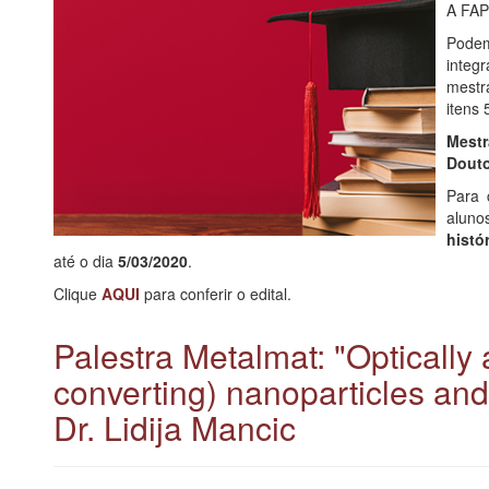
A FAPE
Podem
integ
mestr
itens 
Mestr
Douto
Para 
alun
histó
até o dia
5/03/2020
.
Clique
AQUI
para conferir o edital.
Palestra Metalmat: "Optically
converting) nanoparticles and
Dr. Lidija Mancic