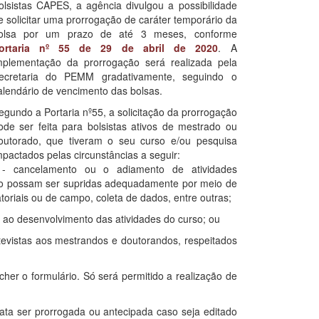
olsistas CAPES, a agência divulgou a possibilidade
e solicitar uma prorrogação de caráter temporário da
olsa por um prazo de até 3 meses, conforme
ortaria nº 55 de 29 de abril de 2020
. A
mplementação da prorrogação será realizada pela
ecretaria do PEMM gradativamente, seguindo o
alendário de vencimento das bolsas.
egundo a Portaria nº55, a solicitação da prorrogação
ode ser feita para bolsistas ativos de mestrado ou
outorado, que tiveram o seu curso e/ou pesquisa
mpactados pelas circunstâncias a seguir:
 - cancelamento ou o adiamento de atividades
não possam ser supridas adequadamente por meio de
atoriais ou de campo, coleta de dados, entre outras;
s ao desenvolvimento das atividades do curso; ou
ntevistas aos mestrandos e doutorandos, respeitados
her o formulário. Só será permitido a realização de
ata ser prorrogada ou antecipada caso seja editado