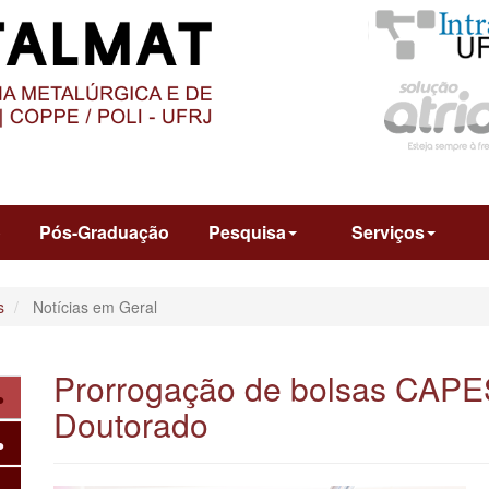
O
CONTEÚDO
o
Pós-Graduação
Pesquisa
Serviços
s
Notícias em Geral
Prorrogação de bolsas CAPES
Doutorado