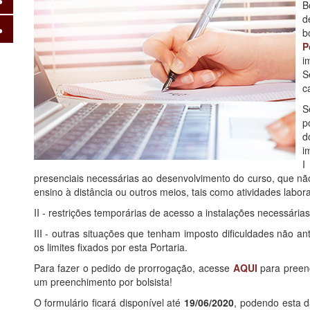
B
d
b
P
i
S
c
S
p
d
i
I
presenciais necessárias ao desenvolvimento do curso, que 
ensino à distância ou outros meios, tais como atividades labor
II - restrições temporárias de acesso a instalações necessária
III - outras situações que tenham imposto dificuldades não a
os limites fixados por esta Portaria.
Para fazer o pedido de prorrogação, acesse
AQUI
para preenc
um preenchimento por bolsista!
O formulário ficará disponível até
19/06/2020
, podendo esta d