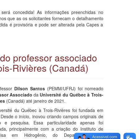
 será concedida! As informações preenchidas no
amos que as os solicitantes fornecam o detalhamento
da é provisória e pode ser alterada pela Capes a
ado professor associado
ois-Rivières (Canadá)
fessor
Dilson Santos
(PEMM/UFRJ) foi nomeado
ssor Associado
da
Université du Québec à Trois-
res
(Canadá) até janeiro de 2021.
versité du Québec à Trois-Rivières foi fundada em
 Desde o início, inovou criando campos originais de
o e pesquisa. Essa particularidade apenas foi
ada, principalmente com a criação do Instituto de
uisa em Hidrogênio, do Departamento de