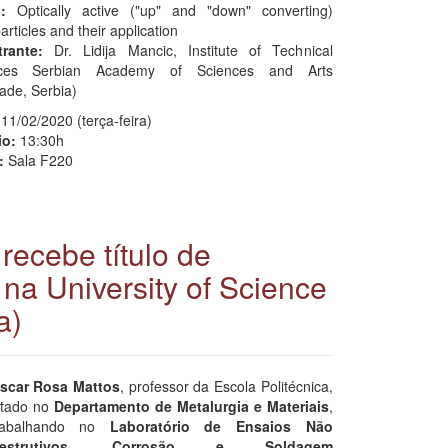
:
Optically active ("up" and "down" converting)
rticles and their application
trante:
Dr. Lidija Mancic, Institute of Technical
nces Serbian Academy of Sciences and Arts
ade, Serbia)
11/02/2020 (terça-feira)
io:
13:30h
:
Sala F220
recebe título de
 na University of Science
a)
scar Rosa Mattos
, professor da Escola Politécnica,
otado no
Departamento de Metalurgia e Materiais
,
rabalhando no
Laboratório de Ensaios Não
estrutivos, Corrosão e Soldagem