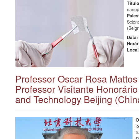
Título
nanopa
Pales
Scie
(Belgr
Data:
Horár
Local
Professor Oscar Rosa Mattos 
Professor Visitante Honorário
and Technology Beijing (Chin
O
l
t
D