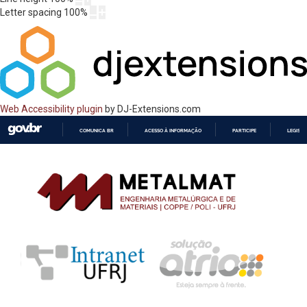
Letter spacing
100
%
Web Accessibility plugin
by DJ-Extensions.com
COMUNICA BR
ACESSO À INFORMAÇÃO
PARTICIPE
LEGISL
IR
PARA
O
CONTEÚDO