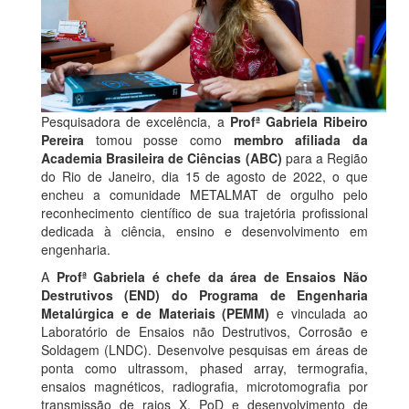
Pesquisadora de excelência, a
Profª Gabriela Ribeiro
Pereira
tomou posse como
membro afiliada da
Academia Brasileira de Ciências (ABC)
para a Região
do Rio de Janeiro, dia 15 de agosto de 2022, o que
encheu a comunidade METALMAT de orgulho pelo
reconhecimento científico de sua trajetória profissional
dedicada à ciência, ensino e desenvolvimento em
engenharia.
A
Profª Gabriela é chefe da área de Ensaios Não
Destrutivos (END) do Programa de Engenharia
Metalúrgica e de Materiais (PEMM)
e vinculada ao
Laboratório de Ensaios não Destrutivos, Corrosão e
Soldagem (LNDC). Desenvolve pesquisas em áreas de
ponta como ultrassom, phased array, termografia,
ensaios magnéticos, radiografia, microtomografia por
transmissão de raios X, PoD e desenvolvimento de