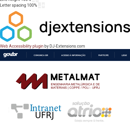
Letter spacing
100
%
Web Accessibility plugin
by DJ-Extensions.com
COMUNICA BR
ACESSO À INFORMAÇÃO
PARTICIPE
LEGISL
IR
PARA
O
CONTEÚDO