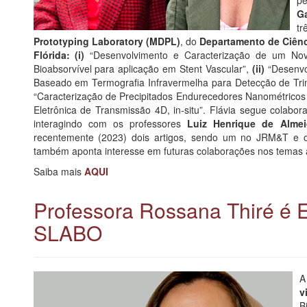
Ga
tr
Prototyping Laboratory (MDPL)
, do
Departamento de Ciênc
Flórida:
(i)
“Desenvolvimento e Caracterização de um Novo
Bioabsorvível para aplicação em Stent Vascular”,
(ii)
“Desenvo
Baseado em Termografia Infravermelha para Detecção de Tri
“Caracterização de Precipitados Endurecedores Nanométrico
Eletrônica de Transmissão 4D, in-situ”. Flávia segue colabo
interagindo com os professores
Luiz Henrique de Almei
recentemente (2023) dois artigos, sendo um no JRM&T e o 
também aponta interesse em futuras colaborações nos temas 
Saiba mais
AQUI
Professora Rossana Thiré é E
SLABO
A
v
B