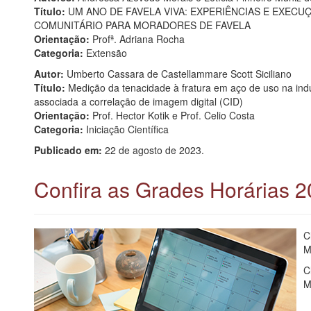
Título:
UM ANO DE FAVELA VIVA: EXPERIÊNCIAS E EXECU
COMUNITÁRIO PARA MORADORES DE FAVELA
Orientação:
Profª. Adriana Rocha
Categoria:
Extensão
Autor:
Umberto Cassara de Castellammare Scott Siciliano
Título:
Medição da tenacidade à fratura em aço de uso na indús
associada a correlação de imagem digital (CID)
Orientação:
Prof. Hector Kotik e Prof. Celio Costa
Categoria:
Iniciação Científica
Publicado em:
22 de agosto de 2023.
Confira as Grades Horárias 2
C
M
C
M