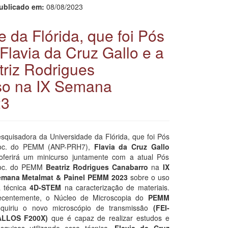
ublicado em:
08/08/2023
 da Flórida, que foi Pós
avia da Cruz Gallo e a
riz Rodrigues
rso na IX Semana
23
squisadora da Universidade da Flórida, que foi Pós
oc. do PEMM (ANP-PRH7),
Flavia da Cruz Gallo
oferirá um minicurso juntamente com a atual Pós
oc. do PEMM
Beatriz Rodrigues Canabarro
na
IX
emana Metalmat & Painel PEMM 2023
sobre o uso
 técnica
4D-STEM
na caracterização de materiais.
centemente, o Núcleo de Microscopia do
PEMM
quiriu o novo microscópio de transmissão
(FEI-
ALLOS F200X)
que é capaz de realizar estudos e
squisas utilizando essa técnica.
Flavia da Cruz