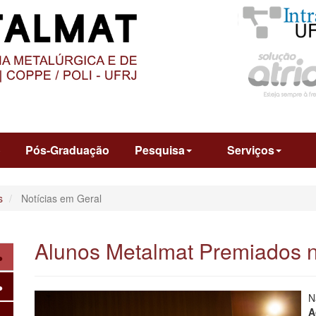
O
CONTEÚDO
o
Pós-Graduação
Pesquisa
Serviços
s
Notícias em Geral
Alunos Metalmat Premiados 
N
A