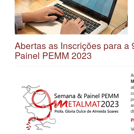
Abertas as Inscrições para
Painel PEMM 2023
A
M
a
c
p
a
d
P
V