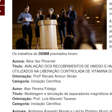
d
m
m
e
a
p
p
a
Os trabalhos do
DEMM
premiados foram:
Autora:
Aline Vaz Pimentel
Título:
AVALIAÇÃO DOS RECOBRIMENTOS DE HMDSO E HM
UTILIZADOS NA LIBERAÇÃO CONTROLADA DE VITAMINA D
Orientação:
Profª Renata Antoun Simão
Categoria:
Iniciação Científica
Autor:
Alan Pereira Fidalgo
Título:
Modelagem e simulação de separadores magnéticos de 
Orientação:
Prof. Luís Marcelo Tavares
Categoria:
Iniciação Científica
Autores:
Andressa Azevedo Morais e Letícia Pinheiro Muniz d