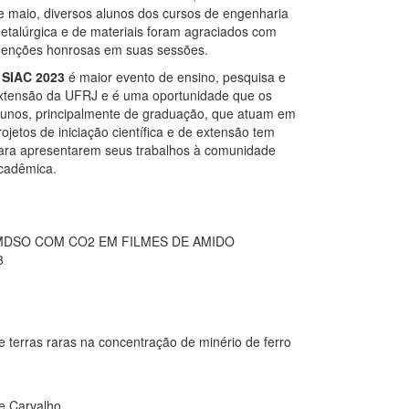
e maio, diversos alunos dos cursos de engenharia
etalúrgica e de materiais foram agraciados com
enções honrosas em suas sessões.
A
SIAC 2023
é maior evento de ensino, pesquisa e
xtensão da UFRJ e é uma oportunidade que os
lunos, principalmente de graduação, que atuam em
rojetos de iniciação científica e de extensão tem
ara apresentarem seus trabalhos à comunidade
cadêmica.
DSO COM CO2 EM FILMES DE AMIDO
3
terras raras na concentração de minério de ferro
e Carvalho