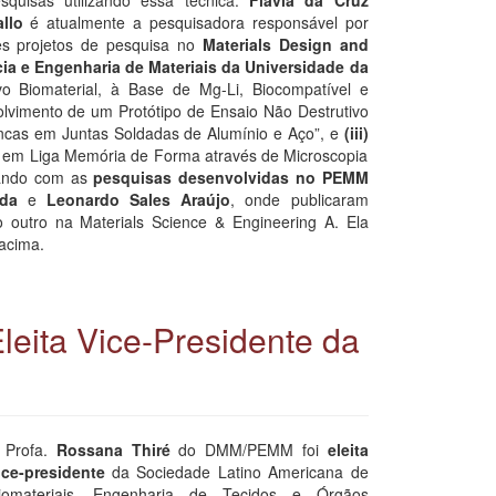
llo
é atualmente a pesquisadora responsável por
ês projetos de pesquisa no
Materials Design and
ia e Engenharia de Materiais da Universidade da
 Biomaterial, à Base de Mg-Li, Biocompatível e
lvimento de um Protótipo de Ensaio Não Destrutivo
ncas em Juntas Soldadas de Alumínio e Aço”, e
(iii)
s em Liga Memória de Forma através de Microscopia
rando com as
pesquisas desenvolvidas no PEMM
da
e
Leonardo Sales Araújo
, onde publicaram
outro na Materials Science & Engineering A. Ela
acima.
leita Vice-Presidente da
 Profa.
Rossana Thiré
do DMM/PEMM foi
eleita
ice-presidente
da Sociedade Latino Americana de
iomateriais, Engenharia de Tecidos e Órgãos