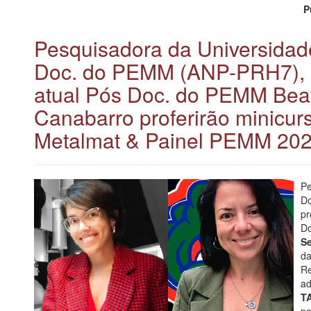
P
Pesquisadora da Universidade
Doc. do PEMM (ANP-PRH7), Fl
atual Pós Doc. do PEMM Beat
Canabarro proferirão minicu
Metalmat & Painel PEMM 20
Pe
D
pr
D
S
da
Re
ad
T
pe