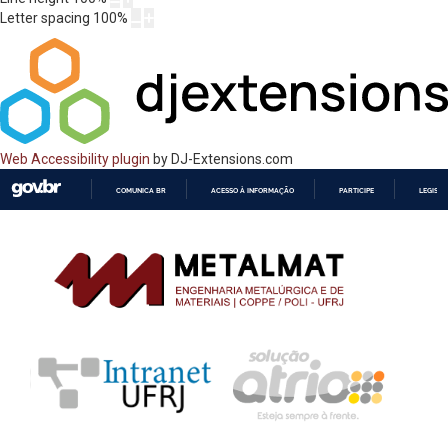
Letter spacing
100
%
Web Accessibility plugin
by DJ-Extensions.com
COMUNICA BR
ACESSO À INFORMAÇÃO
PARTICIPE
LEGISL
IR
PARA
O
CONTEÚDO