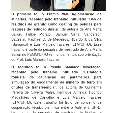
O primeiro foi o Prêmio Vale Aglomeração de
Minérios, recebido pelo trabalho intitulado “Uso de
resíduos de granito como coating de pelotas para
reatores de redução direta”
, de autoria de Ana Maria
Bailon, Felipe Morato, Samuel Sena, Sanderson
Battestin, Raphael D. de Medeiros, Ricardo J. da Silva
(Samarco) e Luís Marcelo Tavares (LTM/UFRJ). Esse
trabalho é parte da pesquisa de mestrado de Ana Maria
Bailon no PEMM/UFRJ (em andamento), sob orientação
do Prof. Luís Marcelo Tavares.
O segundo foi o Prêmio Samarco Mineração,
recebido pelo trabalho intitulado “Estratégia
robusta de calibração de parâmetros para
simulação do escoamento de minério de ferro em
chutes de transferência”
, de autoria de Guilherme
Pereira de Oliveira (Vale), Henrique Almeida, Rodrigo
Magalhães de Carvalho e Luís Marcelo Tavares
(LTM/UFRJ). Este trabalho foi fruto de convênio de
cooperação técnico-científica entre a Vale e a UFRJ,
bem como da pesquisa de mestrado de Guilherme