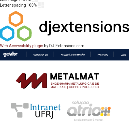
Letter spacing
100
%
Web Accessibility plugin
by DJ-Extensions.com
COMUNICA BR
ACESSO À INFORMAÇÃO
PARTICIPE
LEGISL
IR
PARA
O
CONTEÚDO