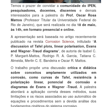
Temos o prazer de convidar a
comunidade do IPEN,
pesquisadores, docentes, discentes
e demais
interessados para a palestra do
Prof. Oscar Rosa
Mattos
(Professor Titular da Universidade Federal do
Rio de Janeiro), que será realizada no dia
18 de maio,
às 14h, em formato presencial e online.
A apresentação será baseada no artigo recentemente
publicado na revista
Corrosion Science
, intitulado “
A
discussion of Tafel plots, linear polarisation, Evans
and Wagner -Traud diagrams
”, de autoria de Isabel C.
P. Margarit-Mattos, Rodrigo R. A. Garcia, Tatiana C.
Almeida, Merlin C. E. Bandeira e Oscar R. Mattos.
O trabalho propõe uma discussão
crítica e didática
sobre conceitos amplamente utilizados em
corrosão, como curvas de Tafel, resistência à
polarização linear, potencial de corrosão e
diagramas de Evans e Wagner -Traud.
A palestra
abordará a aplicação correta desses métodos, suas
limitações e os riscos associados ao uso automático de
equações e procedimentos sem a devida análise dos
fundamentos cinéticos do sistema corrosivo.