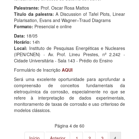
Palestrante:
Prof. Oscar Rosa Mattos
Título da palestra:
A Discussion of Tafel Plots, Linear
Polarisation, Evans and Wagner–Traud Diagrams
Formato:
Presencial e online
Data:
18/05
Horário:
14h
Local:
Instituto de Pesquisas Energéticas e Nucleares
(IPEN/CNEN) - Av. Prof. Lineu Prestes, nº 2.242 -
Cidade Universitária - Sala 143 - Prédio do Ensino
Formulário de Inscrição
AQUI
Será uma excelente oportunidade para aprofundar a
compreensão de conceitos fundamentais da
eletroquímica da corrosão, especialmente no que se
refere à interpretação de dados experimentais,
monitoramento de taxas de corrosão e uso criterioso de
modelos clássicos.
Página 4 de 60
Início
Anterior
1
2
3
4