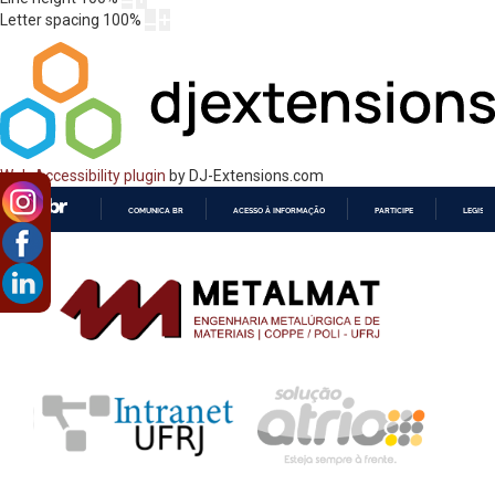
Letter spacing
100
%
Web Accessibility plugin
by DJ-Extensions.com
COMUNICA BR
ACESSO À INFORMAÇÃO
PARTICIPE
LEGISL
IR
PARA
O
CONTEÚDO