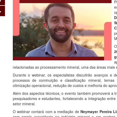
P
e
o
D
W
C
p
M
O
2
g
a
relacionadas ao processamento mineral, uma das áreas mais 
Durante o webinar, os especialistas discutirão avanços e d
processos de cominuição e classificação mineral, temas
otimização operacional, redução de custos e melhoria do apro
Além dos aspectos técnicos, o evento também promoverá a troc
pesquisadores e estudantes, fortalecendo a integração entr
setor mineral.
O webinar contará com a mediação de
Neymayer Pereira L
com ampla experiência na indústria mineral e em centros 