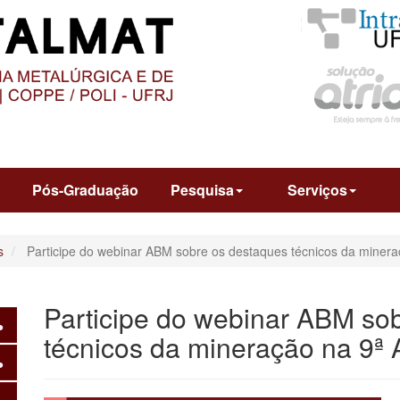
O
CONTEÚDO
o
Pós-Graduação
Pesquisa
Serviços
s
Participe do webinar ABM sobre os destaques técnicos da mine
Participe do webinar ABM so
técnicos da mineração na 9