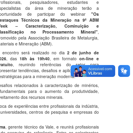
rofissionais, pesquisadores, estudantes e
specialistas da área de mineração terão a
portunidade de participar do webinar
"Os
estaques Técnicos da Mineração na 9ª ABM
eek – Caracterização, Cominuição e
lassificação no Processamento Mineral"
,
romovido pela Associação Brasileira de Metalurgia,
ateriais e Mineração (ABM).
 encontro será realizado no dia
2 de junho de
026
, das
18h às 19h40
, em formato
on-line e
ratuito
, reunindo referências do setor para
presentar tendências, desafios e aplicações práticas
estratégicas para a mineração moderna.
esafios relacionados à caracterização de minérios,
 fundamentais para o aumento da produtividade,
veitamento dos recursos minerais.
a de experiências entre profissionais da indústria,
e universidades, centros de pesquisa e empresas do
ima
, gerente técnico da Vale, e reunirá profissionais
de pesquisa de referência. Entre os palestrantes