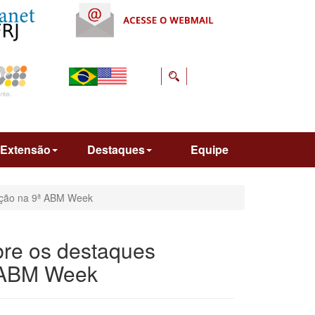
Extensão
Destaques
Equipe
ração na 9ª ABM Week
bre os destaques
ª ABM Week