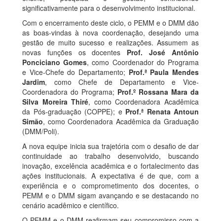
significativamente para o desenvolvimento institucional.
Com o encerramento deste ciclo, o PEMM e o DMM dão
as boas-vindas à nova coordenação, desejando uma
gestão de muito sucesso e realizações. Assumem as
novas funções os docentes
Prof. José Antônio
Ponciciano Gomes
, como Coordenador do Programa
e Vice-Chefe do Departamento;
Prof.ª Paula Mendes
Jardim
, como Chefe de Departamento e Vice-
Coordenadora do Programa;
Prof.º Rossana Mara da
Silva Moreira Thiré
, como Coordenadora Acadêmica
da Pós-graduação (COPPE); e
Prof.ª Renata Antoun
Simão
, como Coordenadora Acadêmica da Graduação
(DMM/Poli).
A nova equipe inicia sua trajetória com o desafio de dar
continuidade ao trabalho desenvolvido, buscando
inovação, excelência acadêmica e o fortalecimento das
ações institucionais. A expectativa é de que, com a
experiência e o comprometimento dos docentes, o
PEMM e o DMM sigam avançando e se destacando no
cenário acadêmico e científico.
O PEMM e o DMM reafirmam seu compromisso com a