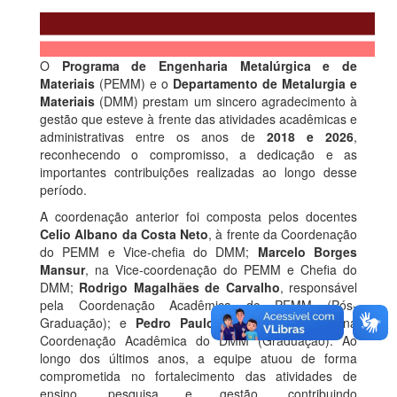
O
Programa de Engenharia Metalúrgica e de
Materiais
(PEMM) e o
Departamento de Metalurgia e
Materiais
(DMM) prestam um sincero agradecimento à
gestão que esteve à frente das atividades acadêmicas e
administrativas entre os anos de
2018 e 2026
,
reconhecendo o compromisso, a dedicação e as
importantes contribuições realizadas ao longo desse
período.
A coordenação anterior foi composta pelos docentes
Celio Albano da Costa Neto
, à frente da Coordenação
do PEMM e Vice-chefia do DMM;
Marcelo Borges
Mansur
, na Vice-coordenação do PEMM e Chefia do
DMM;
Rodrigo Magalhães de Carvalho
, responsável
pela Coordenação Acadêmica do PEMM (Pós-
Graduação); e
Pedro Paulo Medeiros Ribeiro
, na
Coordenação Acadêmica do DMM (Graduação). Ao
longo dos últimos anos, a equipe atuou de forma
comprometida no fortalecimento das atividades de
ensino, pesquisa e gestão, contribuindo