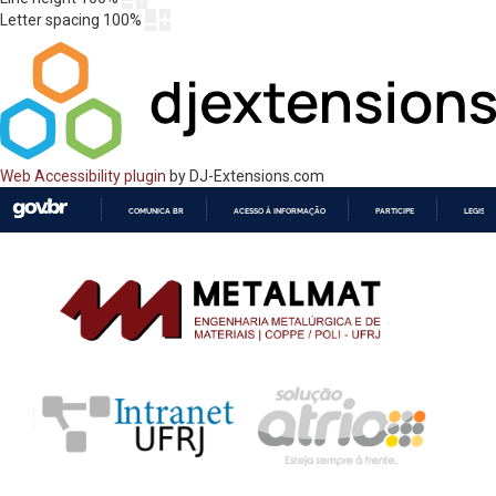
Letter spacing
100
%
Web Accessibility plugin
by DJ-Extensions.com
COMUNICA BR
ACESSO À INFORMAÇÃO
PARTICIPE
LEGISL
IR
PARA
O
CONTEÚDO