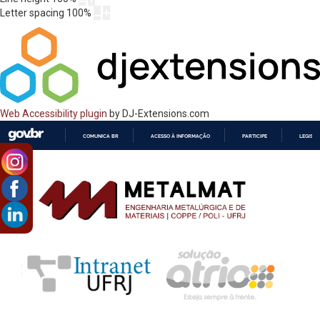
Letter spacing
100
%
Web Accessibility plugin
by DJ-Extensions.com
COMUNICA BR
ACESSO À INFORMAÇÃO
PARTICIPE
LEGISL
IR
PARA
O
CONTEÚDO