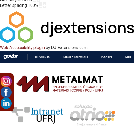
Letter spacing
100
%
Web Accessibility plugin
by DJ-Extensions.com
COMUNICA BR
ACESSO À INFORMAÇÃO
PARTICIPE
LEGISL
IR
PARA
O
CONTEÚDO