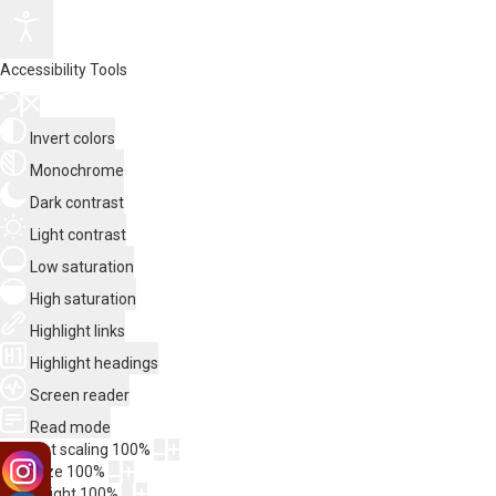
Accessibility Tools
Invert colors
Monochrome
Dark contrast
Light contrast
Low saturation
High saturation
Highlight links
Highlight headings
Screen reader
Read mode
Content scaling
100
%
Font size
100
%
Line height
100
%