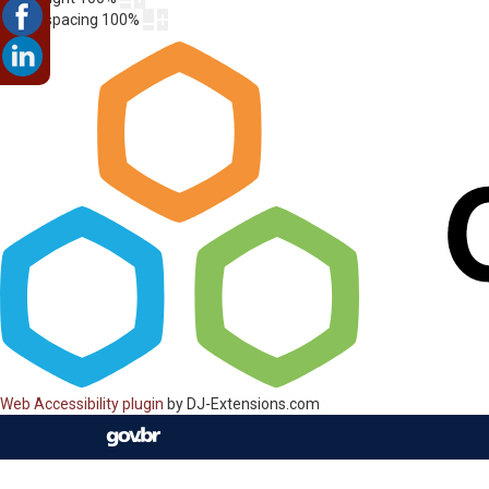
Letter spacing
100
%
Web Accessibility plugin
by DJ-Extensions.com