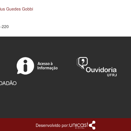
cius Guedes Gobbi
F-220
IDADÃO
Desenvolvido por: