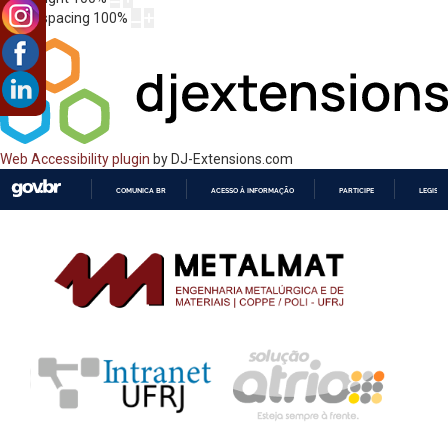
Letter spacing
100
%
Web Accessibility plugin
by DJ-Extensions.com
COMUNICA BR
ACESSO À INFORMAÇÃO
PARTICIPE
LEGISL
IR
PARA
O
CONTEÚDO